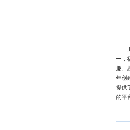
一，
趣、
年创
提供
的平