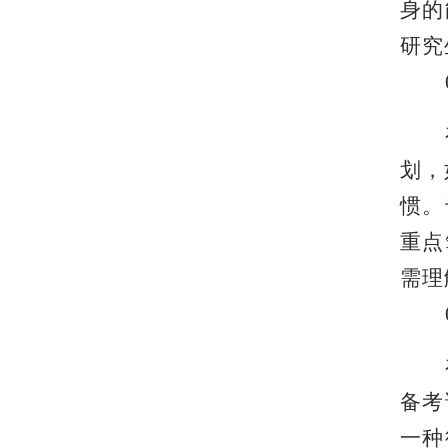
身的
研究
划，
惯。
重点
需理
备考
一种