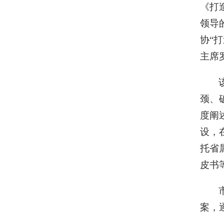
《打
领导
协“
主席
颈、
度阐
设，
托省
皮书
案，